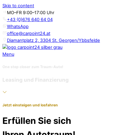
Skip to content
MO–FR 9:00–17:00 Uhr
+43 (0)676 640 64 04
WhatsApp
office@carpoint24.at
Diamantplatz 2, 3304 St. Georgen/Ybbsfelde
Menu
One step closer zum Traum-Auto!
Leasing und Finanzierung
Jetzt einsteigen und losfahren
Erfüllen Sie sich
Ihren Autotraum!