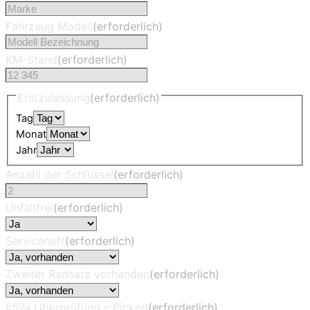
Fahrzeug Modell
(erforderlich)
KM-Stand
(erforderlich)
Erstzulassung
(erforderlich)
Tag
Monat
Jahr
Anzahl der Schlüssel
(erforderlich)
Unfallfrei
(erforderlich)
Serviceheft
(erforderlich)
Zweiter Radsatz vorhanden
(erforderlich)
§57a Überprüfung – Pickerl
(erforderlich)